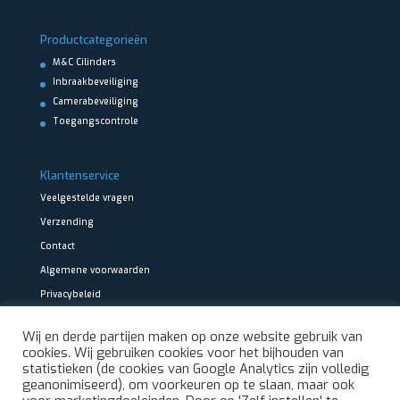
Productcategorieën
M&C Cilinders
Inbraakbeveiliging
Camerabeveiliging
Toegangscontrole
Klantenservice
Veelgestelde vragen
Verzending
Contact
Algemene voorwaarden
Privacybeleid
Wij en derde partijen maken op onze website gebruik van
cookies. Wij gebruiken cookies voor het bijhouden van
statistieken (de cookies van Google Analytics zijn volledig
geanonimiseerd), om voorkeuren op te slaan, maar ook