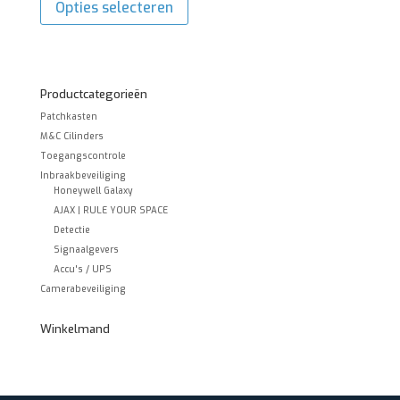
Opties selecteren
heeft
meerdere
variaties.
Deze
optie
kan
Productcategorieën
gekozen
Patchkasten
worden
op
M&C Cilinders
de
Toegangscontrole
productpagina
Inbraakbeveiliging
Honeywell Galaxy
AJAX | RULE YOUR SPACE
Detectie
Signaalgevers
Accu's / UPS
Camerabeveiliging
Winkelmand