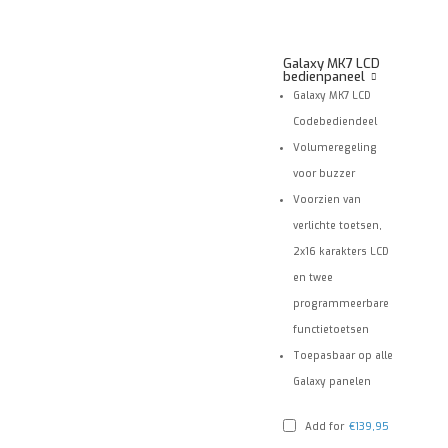
Galaxy MK7 LCD
bedienpaneel
Galaxy MK7 LCD
Codebediendeel
Volumeregeling
voor buzzer
Voorzien van
verlichte toetsen,
2x16 karakters LCD
en twee
programmeerbare
functietoetsen
Toepasbaar op alle
Galaxy panelen
Add for
€
139,95