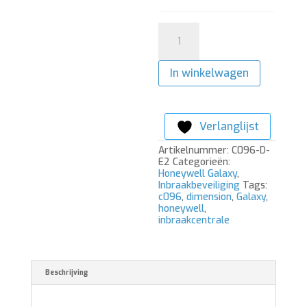
Galaxy
Dimension
C096
Inbraakcentrale
In winkelwagen
aantal
Verlanglijst
Artikelnummer:
C096-D-
E2
Categorieën:
Honeywell Galaxy
,
Inbraakbeveiliging
Tags:
c096
,
dimension
,
Galaxy
,
honeywell
,
inbraakcentrale
Beschrijving