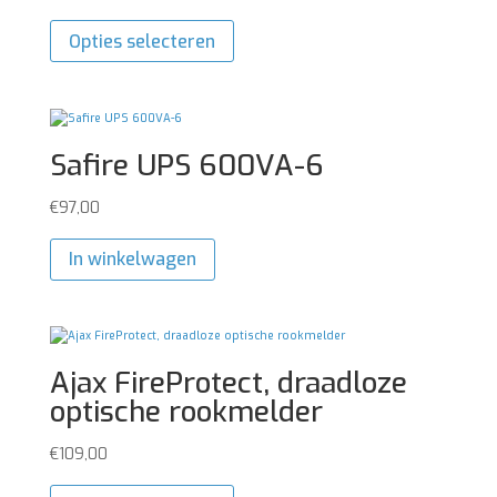
Dit
product
Opties selecteren
heeft
meerdere
variaties.
Deze
optie
kan
Safire UPS 600VA-6
gekozen
worden
op
€
97,00
de
productpagina
In winkelwagen
Ajax FireProtect, draadloze
optische rookmelder
€
109,00
Dit
product