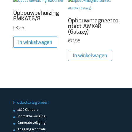
Opbouwbehuizing
EMKAT6/8
Opbouwmagneetco
ntact AMK4R
€
3,25
(Galaxy)
€
71,95
In winkelwagen
In winkelwagen
Productcategorieën
M&C Cilinders
Inbraakbeveiliging
Camerabeveiliging
Toegangscontrole