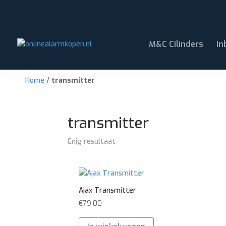
M&C Cilinders
In
Home
/
transmitter
transmitter
Enig resultaat
Ajax Transmitter
€
79,00