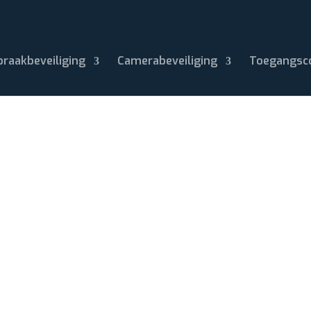
braakbeveiliging
Camerabeveiliging
Toegangsc