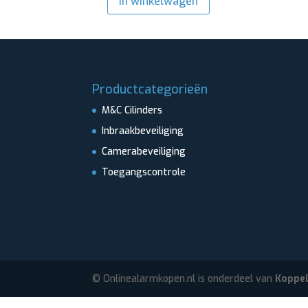
In winkelwagen
Productcategorieën
M&C Cilinders
Inbraakbeveiliging
Camerabeveiliging
Toegangscontrole
© Onlinealarmkopen.nl is onderdeel van
Koppel