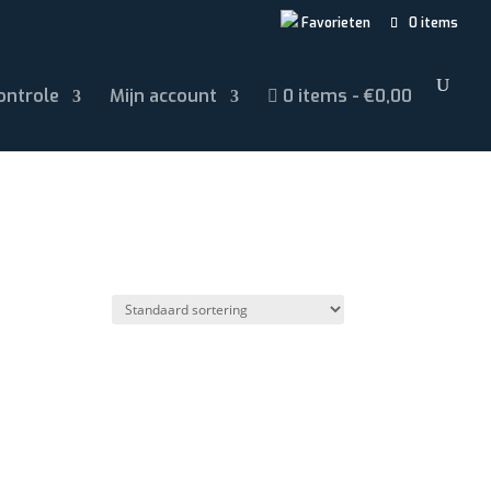
Favorieten
0 items
ontrole
Mijn account
0 items
€0,00